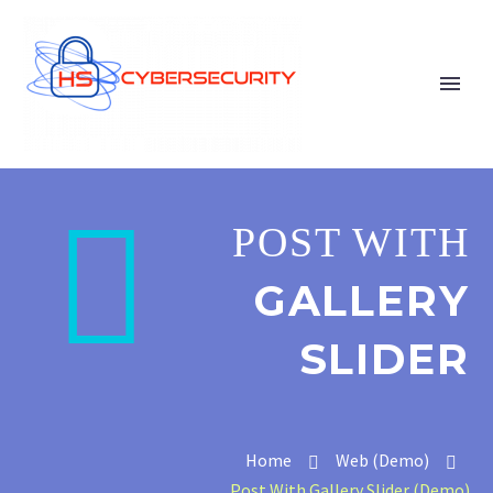


POST WITH
GALLERY
SLIDER
Home
Web (Demo)
Post With Gallery Slider (Demo)