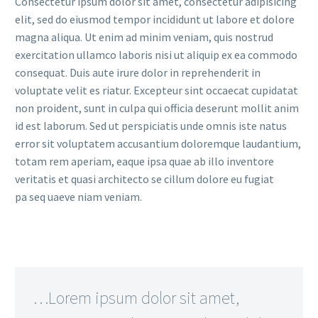
Consectetur ipsum dolor sit amet, consectetur adipisicing
elit, sed do eiusmod tempor incididunt ut labore et dolore
magna aliqua. Ut enim ad minim veniam, quis nostrud
exercitation ullamco laboris nisi ut aliquip ex ea commodo
consequat. Duis aute irure dolor in reprehenderit in
voluptate velit es riatur. Excepteur sint occaecat cupidatat
non proident, sunt in culpa qui officia deserunt mollit anim
id est laborum. Sed ut perspiciatis unde omnis iste natus
error sit voluptatem accusantium doloremque laudantium,
totam rem aperiam, eaque ipsa quae ab illo inventore
veritatis et quasi architecto se cillum dolore eu fugiat
pa seq uaeve niam veniam.
…Lorem ipsum dolor sit amet,