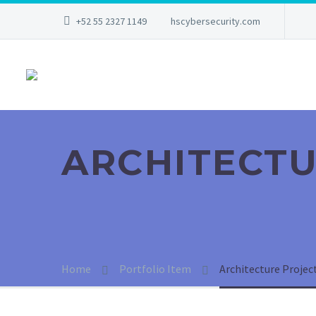
+52 55 2327 1149
hscybersecurity.com
ARCHITECT
Home
Portfolio Item
Architecture Proje