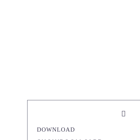


DOWNLOAD