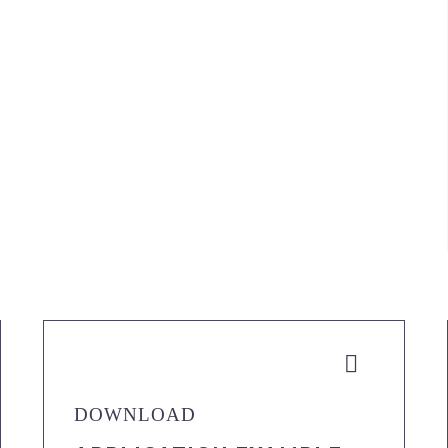


DOWNLOAD