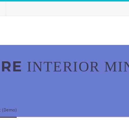
URE
INTERIOR MI
ct (Demo)