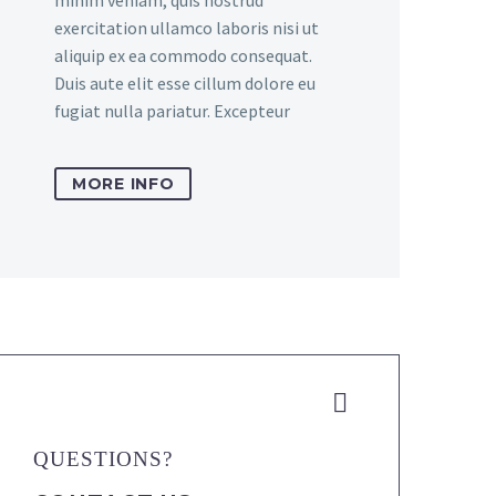
minim veniam, quis nostrud
exercitation ullamco laboris nisi ut
aliquip ex ea commodo consequat.
Duis aute elit esse cillum dolore eu
fugiat nulla pariatur. Excepteur
MORE INFO


QUESTIONS?